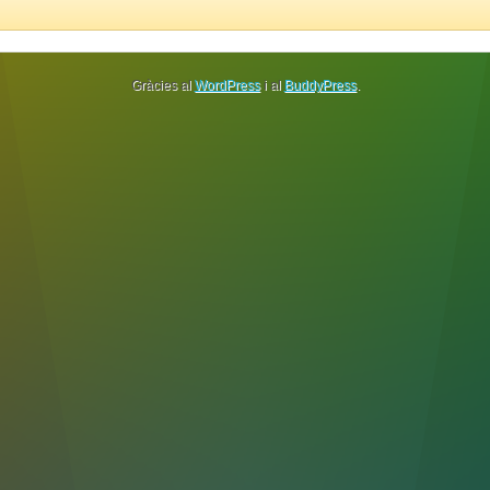
Gràcies al
WordPress
i al
BuddyPress
.