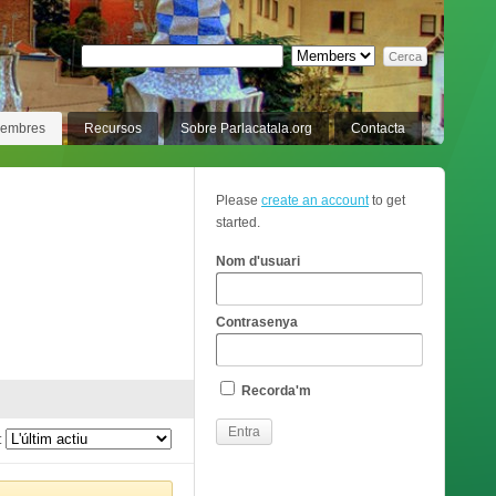
membres
Recursos
Sobre Parlacatala.org
Contacta
Please
create an account
to get
started.
Nom d'usuari
Contrasenya
Recorda'm
: