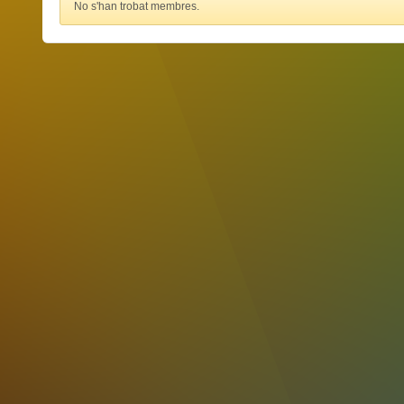
No s'han trobat membres.