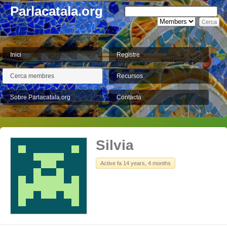
Parlacatala.org
Inici
Registre
Cerca membres
Recursos
Sobre Parlacatala.org
Contacta
Silvia
Active fa 14 years, 4 months