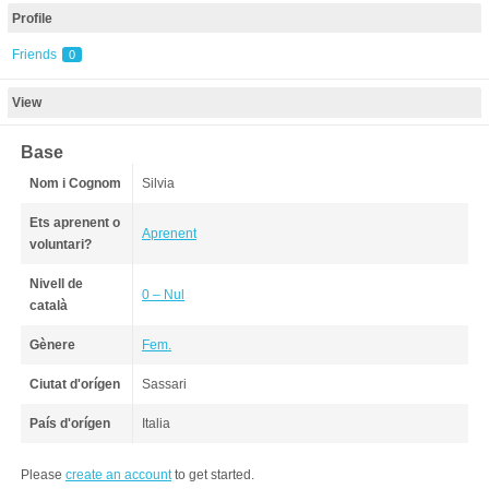
Profile
Friends
0
View
Base
Nom i Cognom
Silvia
Ets aprenent o
Aprenent
voluntari?
Nivell de
0 – Nul
català
Gènere
Fem.
Ciutat d'orígen
Sassari
País d'orígen
Italia
Please
create an account
to get started.