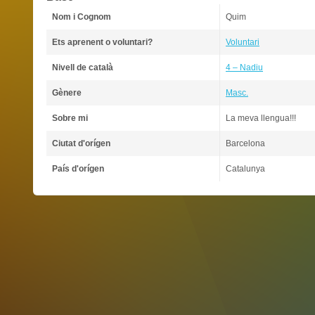
Nom i Cognom
Quim
Ets aprenent o voluntari?
Voluntari
Nivell de català
4 – Nadiu
Gènere
Masc.
Sobre mi
La meva llengua!!!
Ciutat d'orígen
Barcelona
País d'orígen
Catalunya