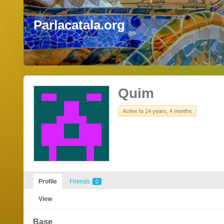
Parlacatala.org
Quim
Active fa 14 years, 4 months
Profile
Friends
0
View
Base