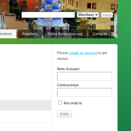
membres
Recursos
Sobre Parlacatala.org
Contacta
Please
create an account
to get
started.
Nom d'usuari
Contrasenya
Recorda'm