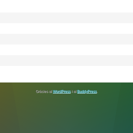
Gràcies al
WordPress
i al
BuddyPress
.