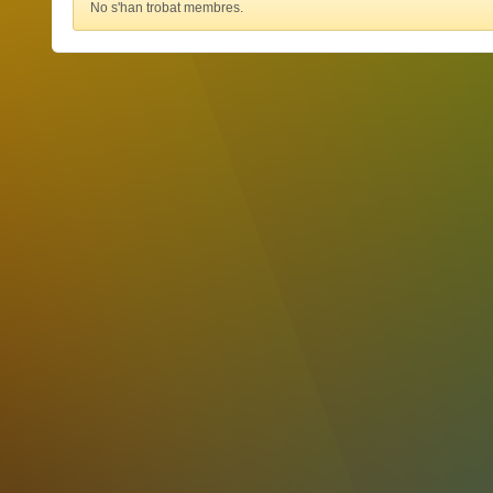
No s'han trobat membres.