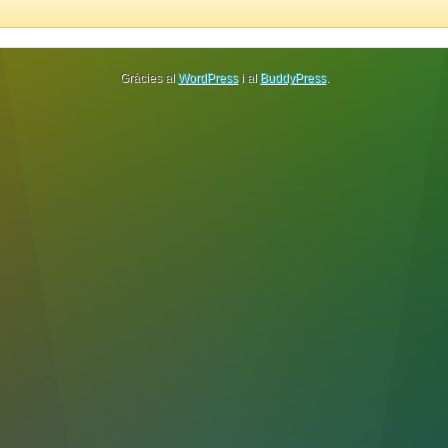
Gràcies al
WordPress
i al
BuddyPress
.