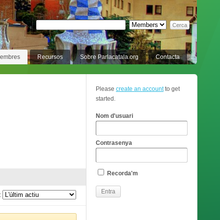
membres
Recursos
Sobre Parlacatala.org
Contacta
Please
create an account
to get
started.
Nom d'usuari
Contrasenya
Recorda'm
: