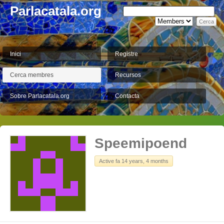
Parlacatala.org
Inici
Registre
Cerca membres
Recursos
Sobre Parlacatala.org
Contacta
Speemipoend
Active fa 14 years, 4 months