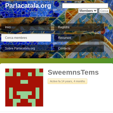
Parlacatala.org
Inici
Registre
Cerca membres
Recursos
Sobre Parlacatala.org
Contacta
SweemnsTems
Active fa 14 years, 4 months