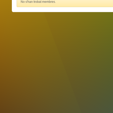
No s'han trobat membres.