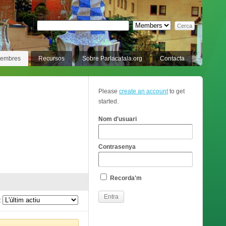
membres
Recursos
Sobre Parlacatala.org
Contacta
Please
create an account
to get
started.
Nom d'usuari
Contrasenya
Recorda'm
: