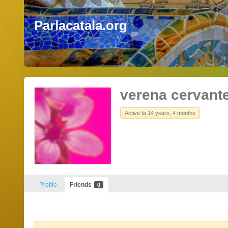
Parlacatala.org
verena cervant
Active fa 14 years, 4 months
Profile
Friends
0