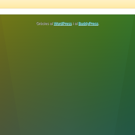
Gràcies al
WordPress
i al
BuddyPress
.