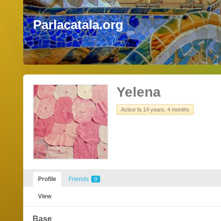
Parlacatala.org
Yelena
Active fa 14 years, 4 months
Profile
Friends
0
View
Base