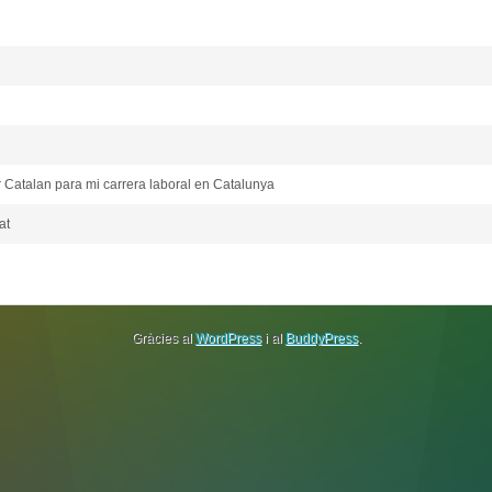
 Catalan para mi carrera laboral en Catalunya
at
Gràcies al
WordPress
i al
BuddyPress
.