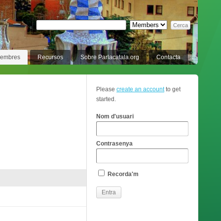
membres
Recursos
Sobre Parlacatala.org
Contacta
Please
create an account
to get
started.
Nom d'usuari
Contrasenya
Recorda'm