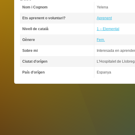
Nom i Cognom
Yelena
Ets aprenent o voluntari?
Aprenent
Nivell de català
1 – Elemental
Gènere
Fem.
Sobre mi
Interesada en aprender
Ciutat d'orígen
L'Hospitalet de Llobreg
País d'orígen
Espanya