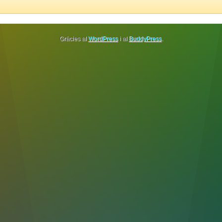
Gràcies al
WordPress
i al
BuddyPress
.