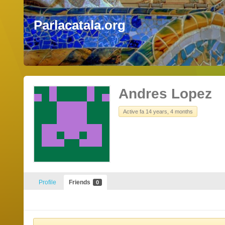
Parlacatala.org
Andres Lopez
Active fa 14 years, 4 months
Profile
Friends
0