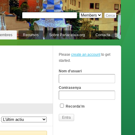
membres
Recursos
Sobre Parlacatala.org
Contacta
Please
create an account
to get
started.
Nom d'usuari
Contrasenya
Recorda'm
: