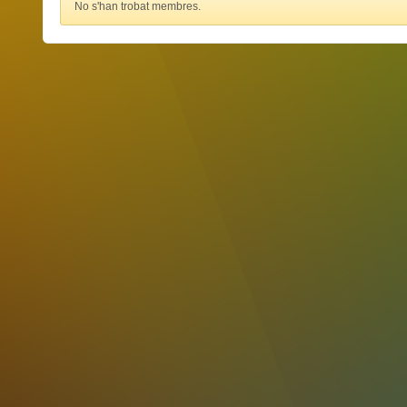
No s'han trobat membres.