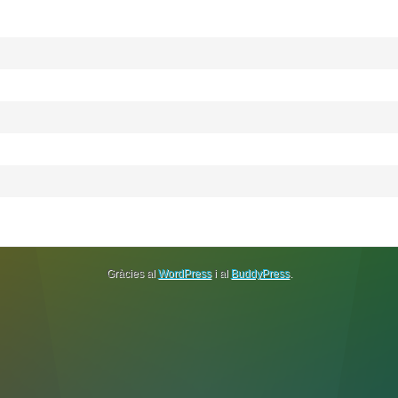
Gràcies al
WordPress
i al
BuddyPress
.