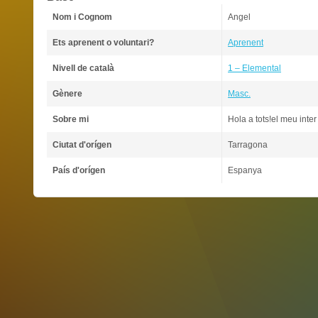
Nom i Cognom
Angel
Ets aprenent o voluntari?
Aprenent
Nivell de català
1 – Elemental
Gènere
Masc.
Sobre mi
Hola a tots!el meu inter
Ciutat d'orígen
Tarragona
País d'orígen
Espanya