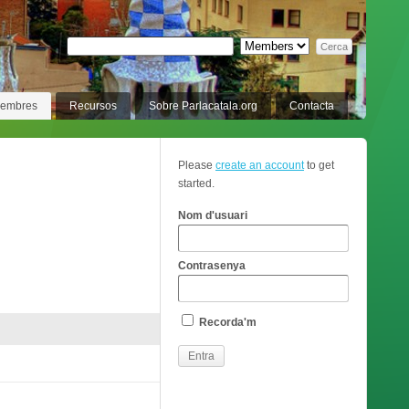
membres
Recursos
Sobre Parlacatala.org
Contacta
Please
create an account
to get
started.
Nom d'usuari
Contrasenya
Recorda'm