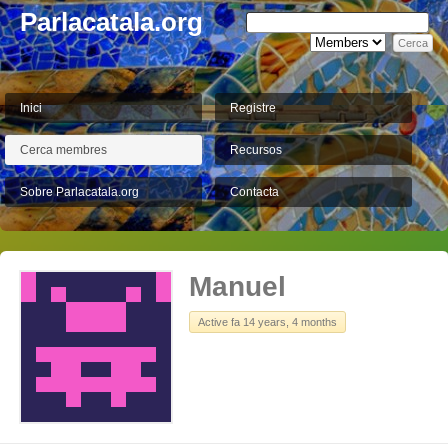
Parlacatala.org
Inici
Registre
Cerca membres
Recursos
Sobre Parlacatala.org
Contacta
Manuel
Active fa 14 years, 4 months