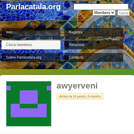
Parlacatala.org
Inici
Registre
Cerca membres
Recursos
Sobre Parlacatala.org
Contacta
awyerveni
Active fa 14 years, 4 months