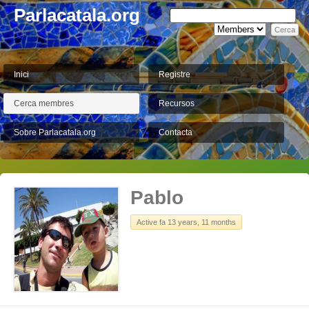
Parlacatala.org
Inici
Registre
Cerca membres
Recursos
Sobre Parlacatala.org
Contacta
Pablo
Active fa 13 years, 11 months