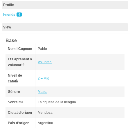
Profile
Friends
4
View
Base
Nom i Cognom
Pablo
Ets aprenent o
Voluntari
voluntari?
Nivell de
2 – Mig
català
Gènere
Masc.
Sobre mi
La riquesa de la llengua
Ciutat d'orígen
Mendoza
País d'orígen
Argentina