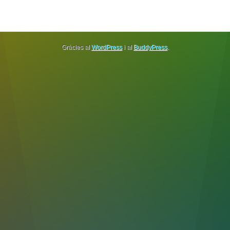
Gràcies al
WordPress
i al
BuddyPress
.