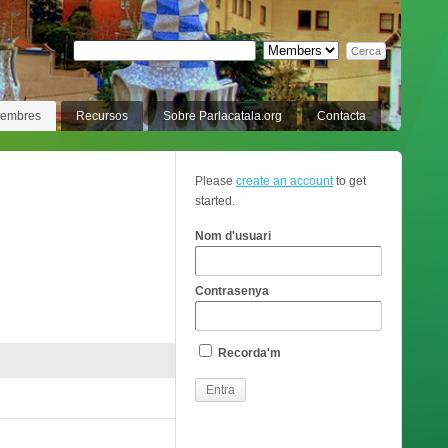
membres
Recursos
Sobre Parlacatala.org
Contacta
Please
create an account
to get
started.
Nom d'usuari
Contrasenya
Recorda'm