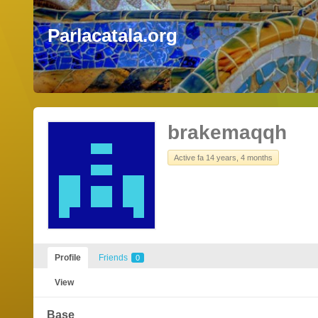
Parlacatala.org
brakemaqqh
Active fa 14 years, 4 months
Profile
Friends
0
View
Base