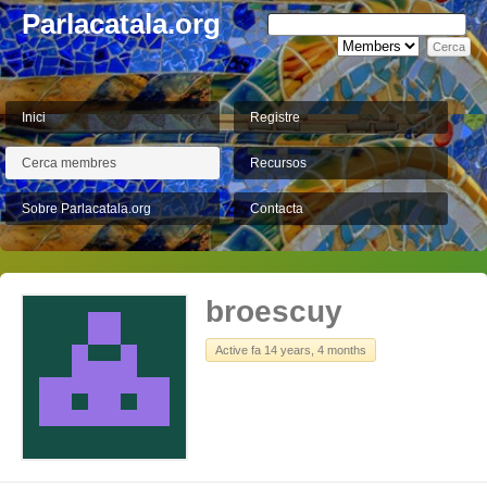
Parlacatala.org
Inici
Registre
Cerca membres
Recursos
Sobre Parlacatala.org
Contacta
broescuy
Active fa 14 years, 4 months