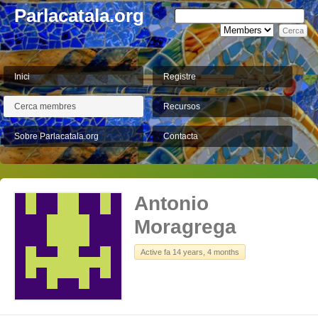
Parlacatala.org
Inici
Registre
Cerca membres
Recursos
Sobre Parlacatala.org
Contacta
Antonio
Moragrega
Active fa 14 years, 4 months