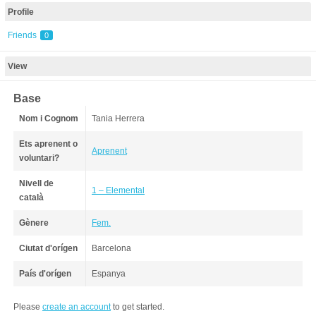
Profile
Friends
0
View
Base
Nom i Cognom
Tania Herrera
Ets aprenent o
Aprenent
voluntari?
Nivell de
1 – Elemental
català
Gènere
Fem.
Ciutat d'orígen
Barcelona
País d'orígen
Espanya
Please
create an account
to get started.