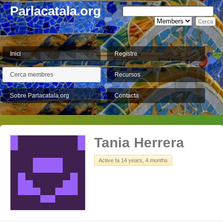
Parlacatala.org
Inici
Registre
Cerca membres
Recursos
Sobre Parlacatala.org
Contacta
Tania Herrera
Active fa 14 years, 4 months