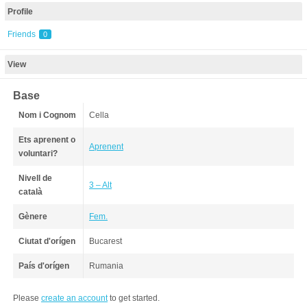
Profile
Friends
0
View
Base
Nom i Cognom
Cella
Ets aprenent o
Aprenent
voluntari?
Nivell de
3 – Alt
català
Gènere
Fem.
Ciutat d'orígen
Bucarest
País d'orígen
Rumania
Please
create an account
to get started.