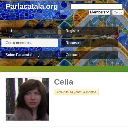
Parlacatala.org
Inici
Registre
Cerca membres
Recursos
Sobre Parlacatala.org
Contacta
Cella
Active fa 14 years, 4 months