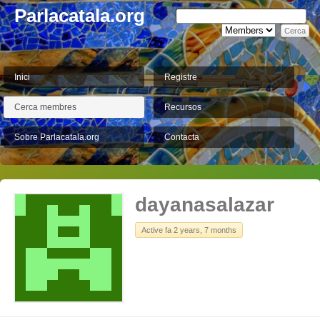
Parlacatala.org
Inici
Registre
Cerca membres
Recursos
Sobre Parlacatala.org
Contacta
dayanasalazar
Active fa 2 years, 7 months