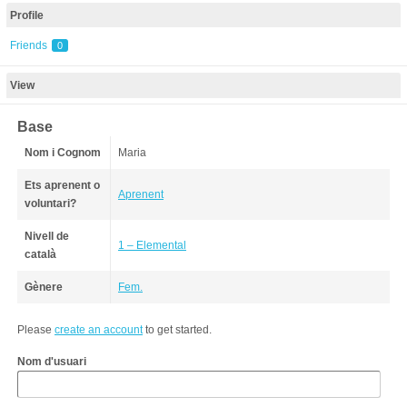
Profile
Friends
0
View
Base
Nom i Cognom
Maria
Ets aprenent o
Aprenent
voluntari?
Nivell de
1 – Elemental
català
Gènere
Fem.
Please
create an account
to get started.
Nom d'usuari