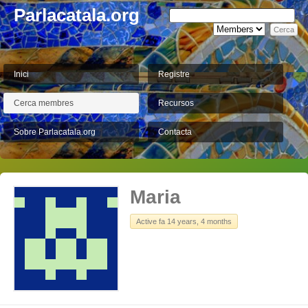
Parlacatala.org
Inici
Registre
Cerca membres
Recursos
Sobre Parlacatala.org
Contacta
Maria
Active fa 14 years, 4 months