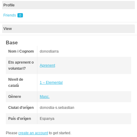
Profile
Friends
0
View
Base
Nom i Cognom
donostiarra
Ets aprenent o
Aprenent
voluntari?
Nivell de
1 – Elemental
català
Gènere
Masc.
Ciutat d'orígen
donostia-s.sebastian
País d'orígen
Espanya
Please
create an account
to get started.