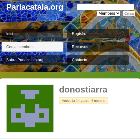
Parlacatala.org
Inici
Registre
Cerca membres
Recursos
Sobre Parlacatala.org
Contacta
donostiarra
Active fa 14 years, 4 months