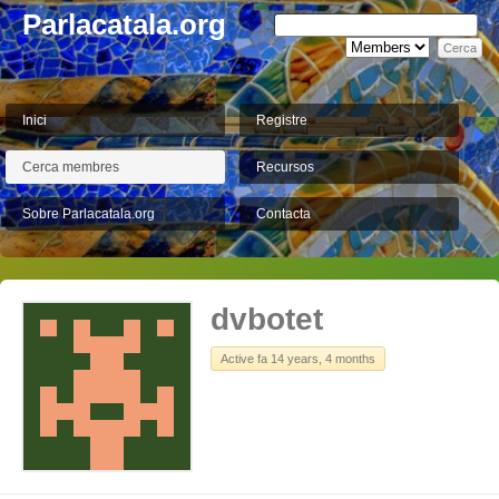
Parlacatala.org
Inici
Registre
Cerca membres
Recursos
Sobre Parlacatala.org
Contacta
dvbotet
Active fa 14 years, 4 months