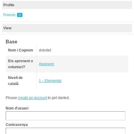
Profile
Friends
0
View
Base
Nom i Cognom
dvbotet
Ets aprenent o
Aprenent
voluntari?
Nivell de
1 – Elemental
català
Please
create an account
to get started.
Nom d'usuari
Contrasenya