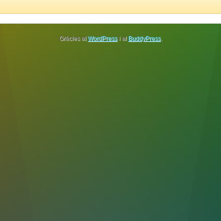
Gràcies al
WordPress
i al
BuddyPress
.