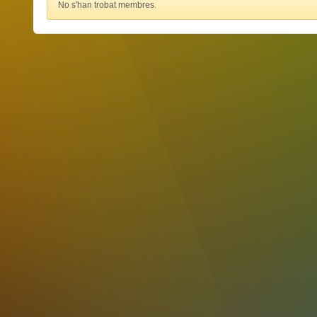
No s'han trobat membres.