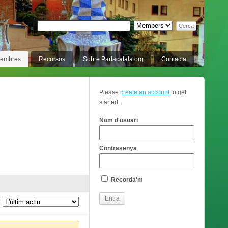
membres
Recursos
Sobre Parlacatala.org
Contacta
Please
create an account
to get
started.
Nom d'usuari
Contrasenya
Recorda'm
: