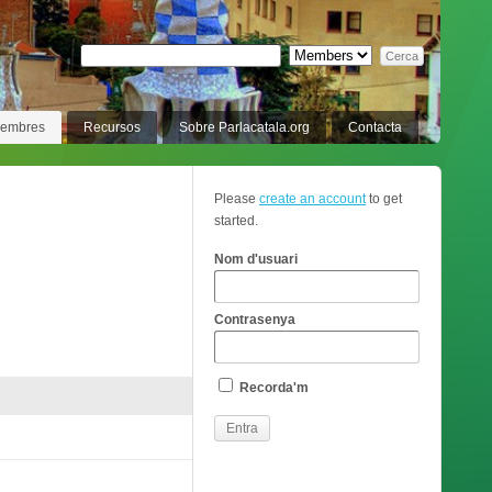
membres
Recursos
Sobre Parlacatala.org
Contacta
Please
create an account
to get
started.
Nom d'usuari
Contrasenya
Recorda'm