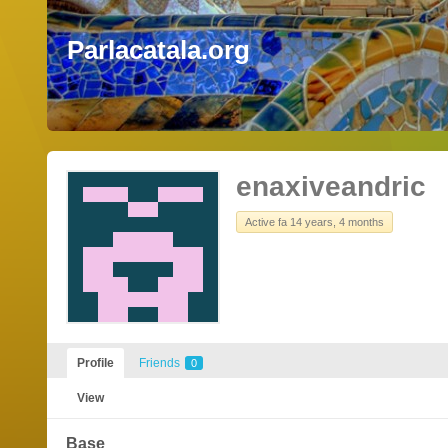
Parlacatala.org
enaxiveandric
Active fa 14 years, 4 months
Profile
Friends
0
View
Base