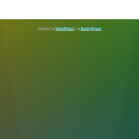
Gràcies al
WordPress
i al
BuddyPress
.