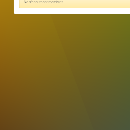
No s'han trobat membres.