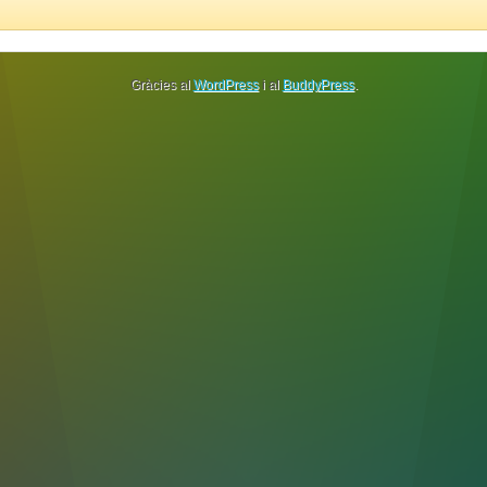
Gràcies al
WordPress
i al
BuddyPress
.