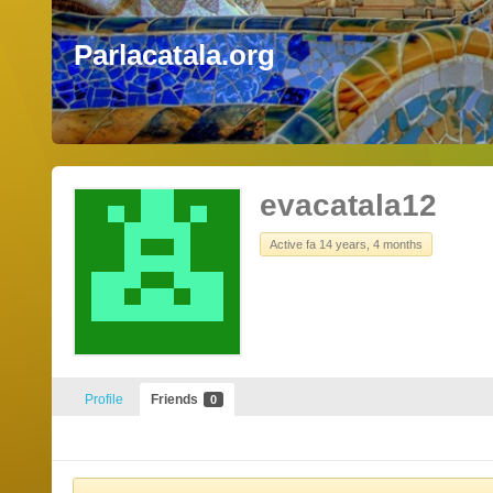
Parlacatala.org
evacatala12
Active fa 14 years, 4 months
Profile
Friends
0