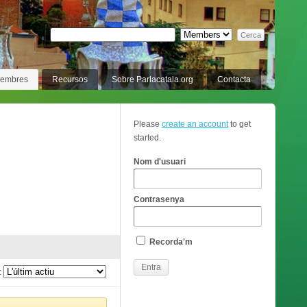
membres
Recursos
Sobre Parlacatala.org
Contacta
Please
create an account
to get
started.
Nom d'usuari
Contrasenya
Recorda'm
: