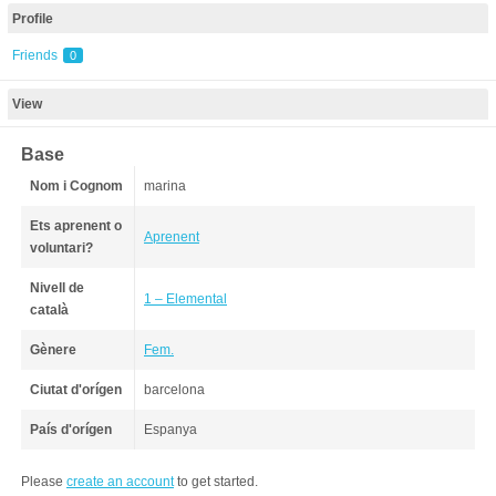
Profile
Friends
0
View
Base
Nom i Cognom
marina
Ets aprenent o
Aprenent
voluntari?
Nivell de
1 – Elemental
català
Gènere
Fem.
Ciutat d'orígen
barcelona
País d'orígen
Espanya
Please
create an account
to get started.