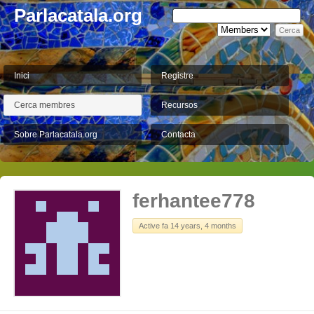
Parlacatala.org
Inici
Registre
Cerca membres
Recursos
Sobre Parlacatala.org
Contacta
ferhantee778
Active fa 14 years, 4 months