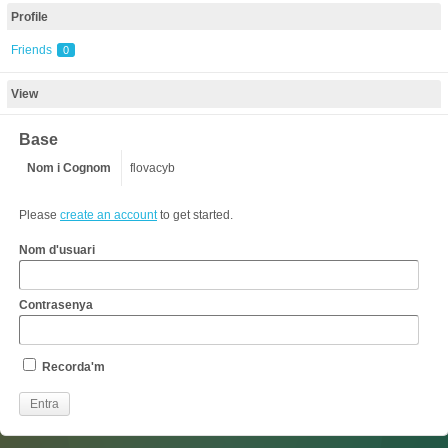
Profile
Friends
0
View
Base
Nom i Cognom
flovacyb
Please
create an account
to get started.
Nom d'usuari
Contrasenya
Recorda'm