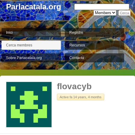
Parlacatala.org
Inici
Registre
Cerca membres
Recursos
Sobre Parlacatala.org
Contacta
flovacyb
Active fa 14 years, 4 months