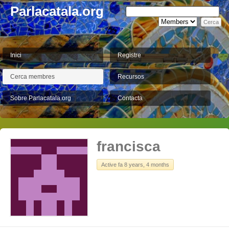
Parlacatala.org
Inici
Registre
Cerca membres
Recursos
Sobre Parlacatala.org
Contacta
francisca
Active fa 8 years, 4 months