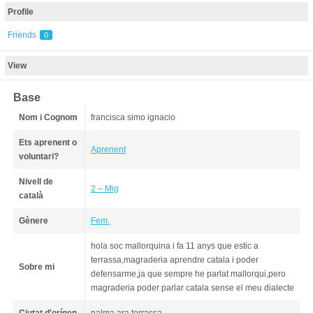
Profile
Friends
0
View
Base
Nom i Cognom
francisca simo ignacio
Ets aprenent o
Aprenent
voluntari?
Nivell de
2 – Mig
català
Gènere
Fem.
hola soc mallorquina i fa 11 anys que estic a
terrassa,magraderia aprendre catala i poder
Sobre mi
defensarme,ja que sempre he parlat mallorqui,pero
magraderia poder parlar catala sense el meu dialecte
Ciutat d'orígen
palma ara terrassa