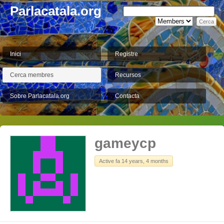
Parlacatala.org
Inici
Registre
Cerca membres
Recursos
Sobre Parlacatala.org
Contacta
gameycp
Active fa 14 years, 4 months