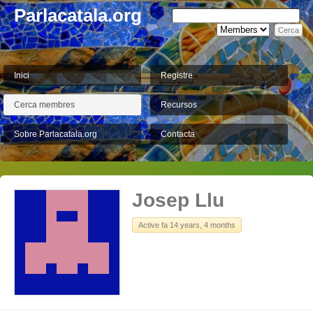
Parlacatala.org
Inici
Registre
Cerca membres
Recursos
Sobre Parlacatala.org
Contacta
Josep Llu
Active fa 14 years, 4 months