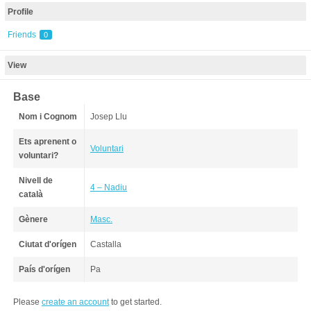
Profile
Friends
0
View
Base
Nom i Cognom
Josep Llu
Ets aprenent o
Voluntari
voluntari?
Nivell de
4 – Nadiu
català
Gènere
Masc.
Ciutat d'orígen
Castalla
País d'orígen
Pa
Please
create an account
to get started.