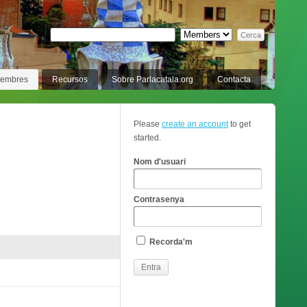
membres
Recursos
Sobre Parlacatala.org
Contacta
Please
create an account
to get
started.
Nom d'usuari
Contrasenya
Recorda'm