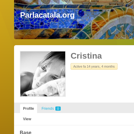
Parlacatala.org
Cristina
Active fa 14 years, 4 months
Profile
Friends
0
View
Base