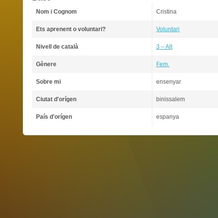
Nom i Cognom
Cristina
Ets aprenent o voluntari?
Voluntari
Nivell de català
3 – Alt
Gènere
Fem.
Sobre mi
ensenyar
Ciutat d'orígen
binissalem
País d'orígen
espanya