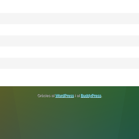
Gràcies al
WordPress
i al
BuddyPress
.