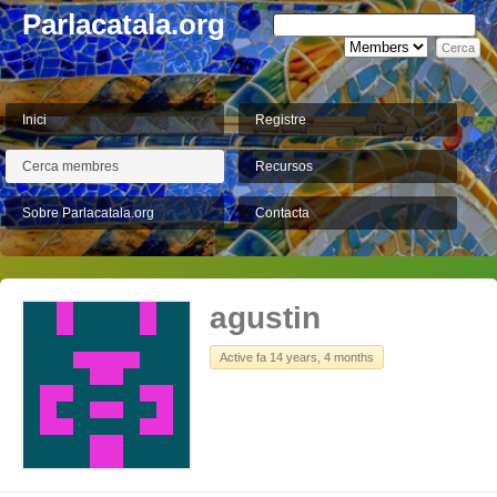
Parlacatala.org
Inici
Registre
Cerca membres
Recursos
Sobre Parlacatala.org
Contacta
agustin
Active fa 14 years, 4 months