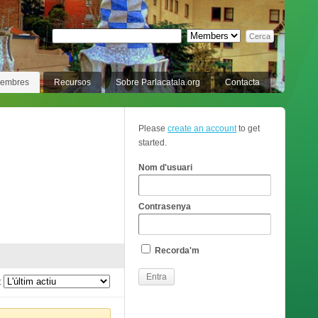
membres
Recursos
Sobre Parlacatala.org
Contacta
Please
create an account
to get
started.
Nom d'usuari
Contrasenya
Recorda'm
: