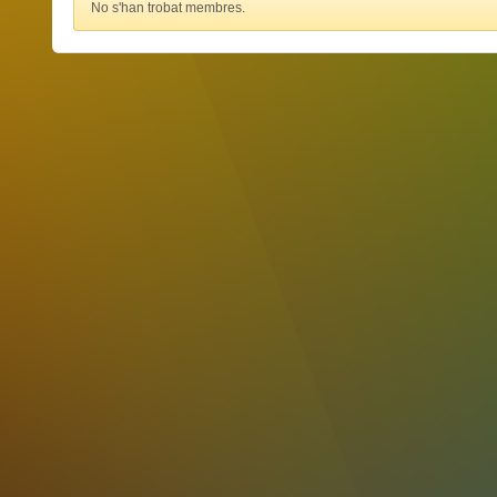
No s'han trobat membres.