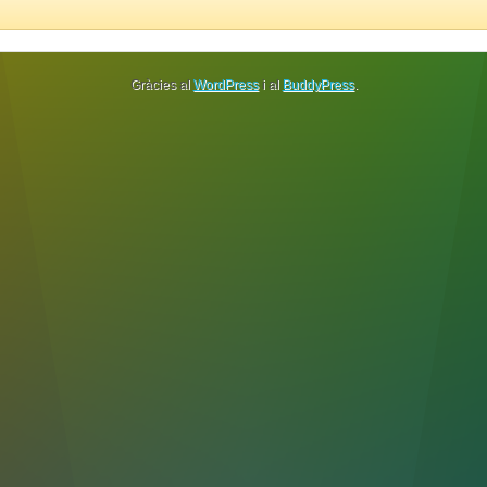
Gràcies al
WordPress
i al
BuddyPress
.