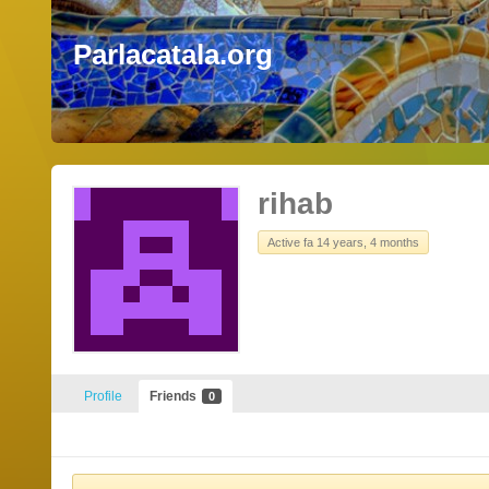
Parlacatala.org
rihab
Active fa 14 years, 4 months
Profile
Friends
0