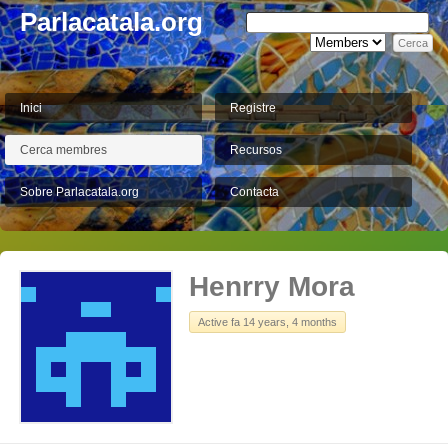
Parlacatala.org
Inici
Registre
Cerca membres
Recursos
Sobre Parlacatala.org
Contacta
Henrry Mora
Active fa 14 years, 4 months