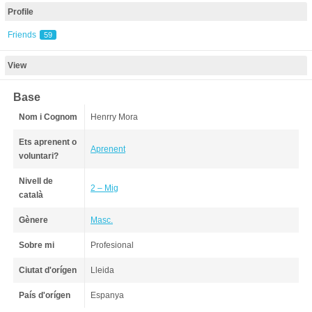
Profile
Friends
59
View
Base
Nom i Cognom
Henrry Mora
Ets aprenent o
Aprenent
voluntari?
Nivell de
2 – Mig
català
Gènere
Masc.
Sobre mi
Profesional
Ciutat d'orígen
Lleida
País d'orígen
Espanya