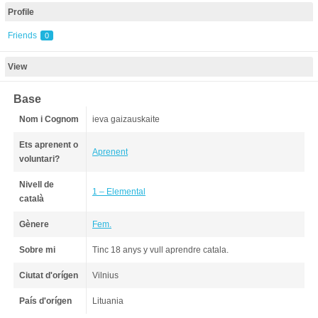
Profile
Friends
0
View
Base
Nom i Cognom
ieva gaizauskaite
Ets aprenent o
Aprenent
voluntari?
Nivell de
1 – Elemental
català
Gènere
Fem.
Sobre mi
Tinc 18 anys y vull aprendre catala.
Ciutat d'orígen
Vilnius
País d'orígen
Lituania