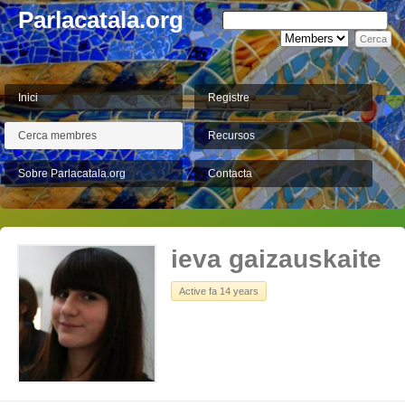
Parlacatala.org
Inici
Registre
Cerca membres
Recursos
Sobre Parlacatala.org
Contacta
ieva gaizauskaite
Active fa 14 years