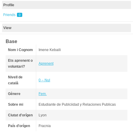
Profile
Friends
0
View
Base
Nom i Cognom
Imene Kebaili
Ets aprenent o
Aprenent
voluntari?
Nivell de
0 – Nul
català
Gènere
Fem.
Sobre mi
Estudiante de Publciidad y Relaciones Publicas
Ciutat d'orígen
Lyon
País d'orígen
Fracnia