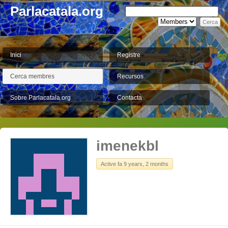
Parlacatala.org
Inici
Registre
Cerca membres
Recursos
Sobre Parlacatala.org
Contacta
imenekbl
Active fa 9 years, 2 months