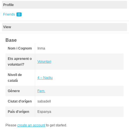
Profile
Friends
0
View
Base
Nom i Cognom
Inma
Ets aprenent o
Voluntari
voluntari?
Nivell de
4 – Nadiu
català
Gènere
Fem.
Ciutat d'orígen
sabadell
País d'orígen
Espanya
Please
create an account
to get started.