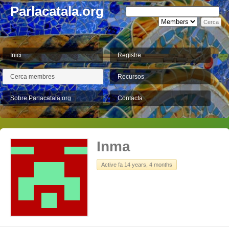
Parlacatala.org
Inici
Registre
Cerca membres
Recursos
Sobre Parlacatala.org
Contacta
Inma
Active fa 14 years, 4 months