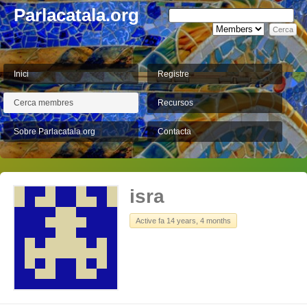
Parlacatala.org
Inici
Registre
Cerca membres
Recursos
Sobre Parlacatala.org
Contacta
isra
Active fa 14 years, 4 months