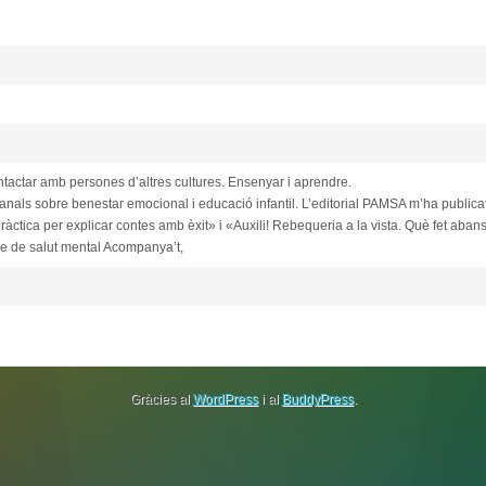
tactar amb persones d’altres cultures. Ensenyar i aprendre.
nals sobre benestar emocional i educació infantil. L’editorial PAMSA m’ha publicat 
ràctica per explicar contes amb èxit» i «Auxili! Rebequeria a la vista. Què fet aban
re de salut mental Acompanya’t,
Gràcies al
WordPress
i al
BuddyPress
.