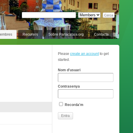
membres
Recursos
Sobre Parlacatala.org
Contacta
Please
create an account
to get
started.
Nom d'usuari
Contrasenya
Recorda'm