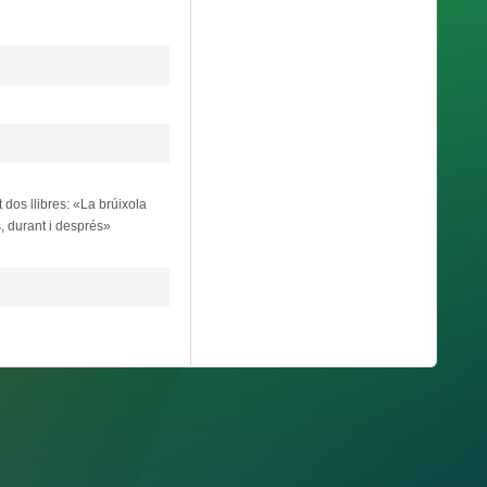
dos llibres: «La brúixola
s, durant i després»