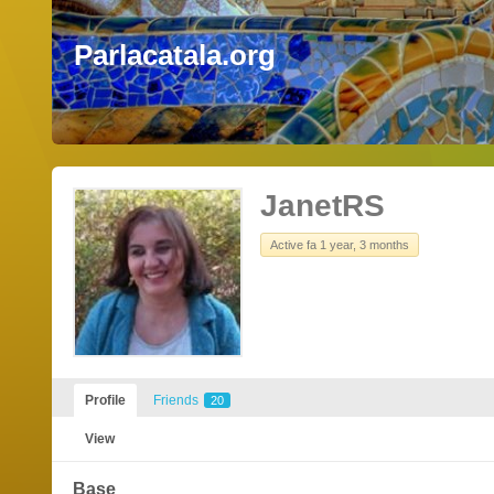
Parlacatala.org
JanetRS
Active fa 1 year, 3 months
Profile
Friends
20
View
Base