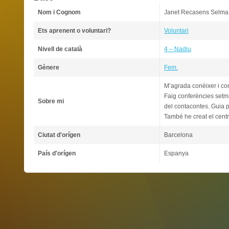
Nom i Cognom
Janet Recasens Selma
Ets aprenent o voluntari?
Voluntari
Nivell de català
4 – Nadiu
Gènere
Fem.
M’agrada conèixer i con
Faig conferències setma
Sobre mi
del contacontes. Guia p
També he creat el cent
Ciutat d'orígen
Barcelona
País d'orígen
Espanya