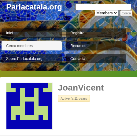
Parlacatala.org
Inici
Registre
Cerca membres
Recursos
Sobre Parlacatala.org
Contacta
JoanVicent
Active fa 11 years