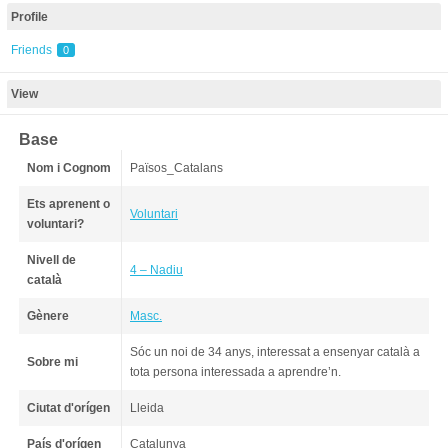
Profile
Friends
0
View
Base
Nom i Cognom
Països_Catalans
Ets aprenent o
Voluntari
voluntari?
Nivell de
4 – Nadiu
català
Gènere
Masc.
Sóc un noi de 34 anys, interessat a ensenyar català a
Sobre mi
tota persona interessada a aprendre’n.
Ciutat d'orígen
Lleida
País d'orígen
Catalunya