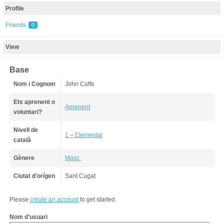
Profile
Friends
0
View
Base
Nom i Cognom
John Cuffe
Ets aprenent o
Aprenent
voluntari?
Nivell de
1 – Elemental
català
Gènere
Masc.
Ciutat d'orígen
Sant Cugat
Please
create an account
to get started.
Nom d'usuari