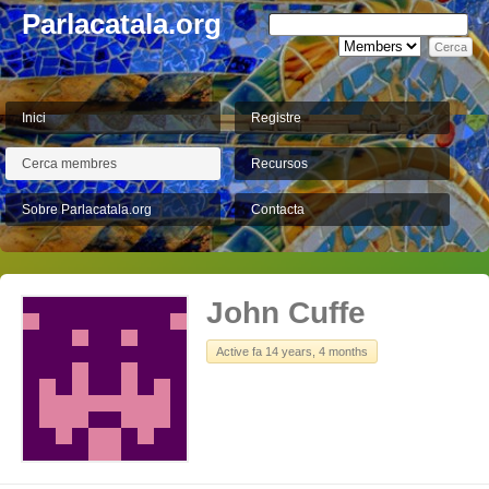
Parlacatala.org
Inici
Registre
Cerca membres
Recursos
Sobre Parlacatala.org
Contacta
John Cuffe
Active fa 14 years, 4 months