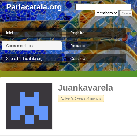
Parlacatala.org
Inici
Registre
Cerca membres
Recursos
Sobre Parlacatala.org
Contacta
Juankavarela
Active fa 3 years, 4 months