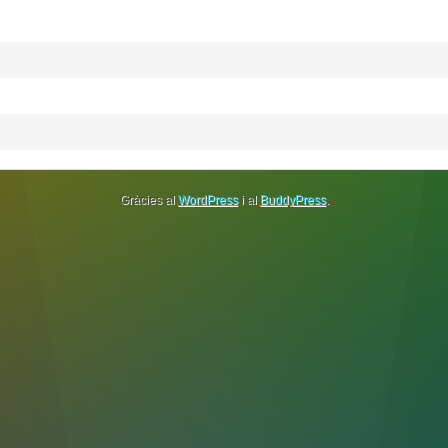
Gràcies al
WordPress
i al
BuddyPress
.