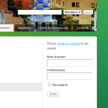
membres
Recursos
Sobre Parlacatala.org
Contacta
Please
create an account
to get
started.
Nom d'usuari
Contrasenya
Recorda'm