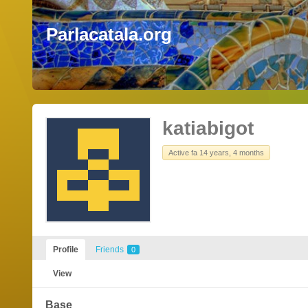
Parlacatala.org
katiabigot
Active fa 14 years, 4 months
Profile
Friends
0
View
Base