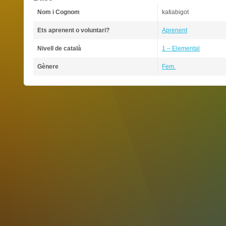
Nom i Cognom
katiabigot
Ets aprenent o voluntari?
Aprenent
Nivell de català
1 – Elemental
Gènere
Fem.