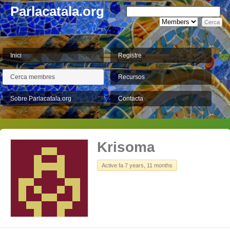
Parlacatala.org
Inici
Registre
Cerca membres
Recursos
Sobre Parlacatala.org
Contacta
Krisoma
Active fa 7 years, 11 months