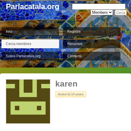
Parlacatala.org
Inici
Registre
Cerca membres
Recursos
Sobre Parlacatala.org
Contacta
karen
Active fa 14 years