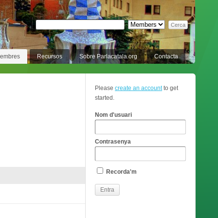
membres
Recursos
Sobre Parlacatala.org
Contacta
Please
create an account
to get
started.
Nom d'usuari
Contrasenya
Recorda'm