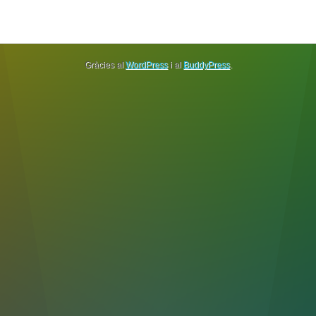
Gràcies al
WordPress
i al
BuddyPress
.