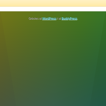
Gràcies al
WordPress
i al
BuddyPress
.