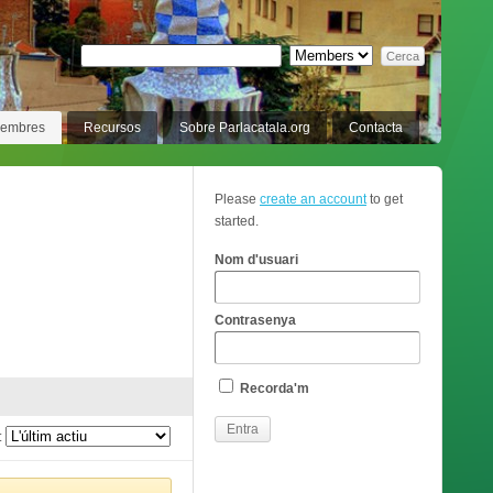
membres
Recursos
Sobre Parlacatala.org
Contacta
Please
create an account
to get
started.
Nom d'usuari
Contrasenya
Recorda'm
: