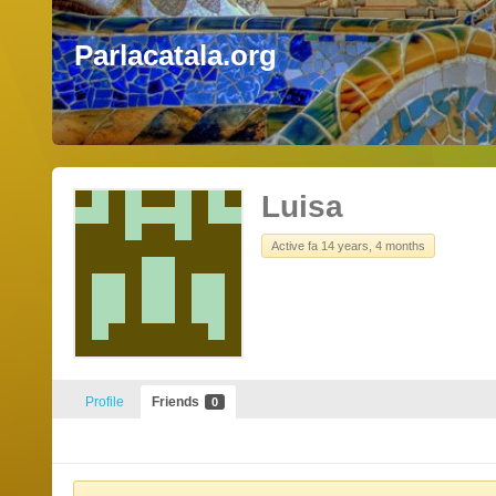
Parlacatala.org
Luisa
Active fa 14 years, 4 months
Profile
Friends
0