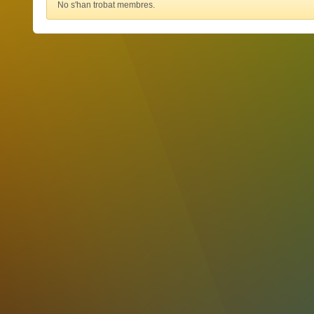
No s'han trobat membres.