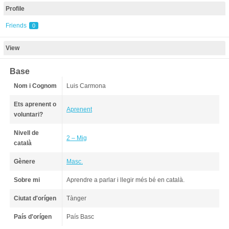
Profile
Friends
0
View
Base
Nom i Cognom
Luis Carmona
Ets aprenent o
Aprenent
voluntari?
Nivell de
2 – Mig
català
Gènere
Masc.
Sobre mi
Aprendre a parlar i llegir més bé en català.
Ciutat d'orígen
Tànger
País d'orígen
País Basc