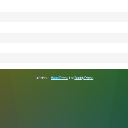
Gràcies al
WordPress
i al
BuddyPress
.