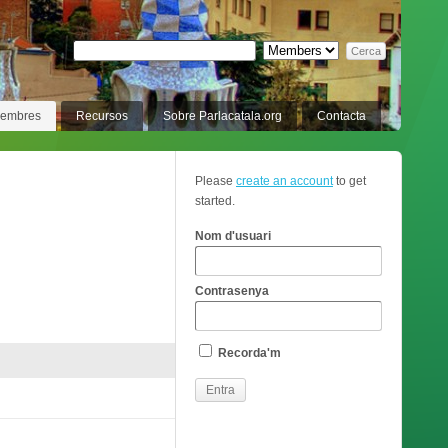
membres
Recursos
Sobre Parlacatala.org
Contacta
Please
create an account
to get
started.
Nom d'usuari
Contrasenya
Recorda'm