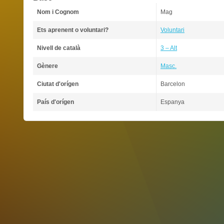
Nom i Cognom
Mag
Ets aprenent o voluntari?
Voluntari
Nivell de català
3 – Alt
Gènere
Masc.
Ciutat d'orígen
Barcelon
País d'orígen
Espanya