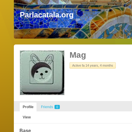
Parlacatala.org
Mag
Active fa 14 years, 4 months
Profile
Friends
0
View
Base